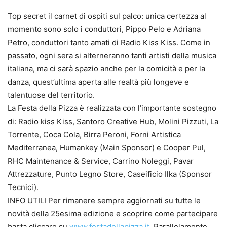
Top secret il carnet di ospiti sul palco: unica certezza al
momento sono solo i conduttori, Pippo Pelo e Adriana
Petro, conduttori tanto amati di Radio Kiss Kiss. Come in
passato, ogni sera si alterneranno tanti artisti della musica
italiana, ma ci sarà spazio anche per la comicità e per la
danza, quest’ultima aperta alle realtà più longeve e
talentuose del territorio.
La Festa della Pizza è realizzata con l’importante sostegno
di: Radio kiss Kiss, Santoro Creative Hub, Molini Pizzuti, La
Torrente, Coca Cola, Birra Peroni, Forni Artistica
Mediterranea, Humankey (Main Sponsor) e Cooper Pul,
RHC Maintenance & Service, Carrino Noleggi, Pavar
Attrezzature, Punto Legno Store, Caseificio Ilka (Sponsor
Tecnici).
INFO UTILI Per rimanere sempre aggiornati su tutte le
novità della 25esima edizione e scoprire come partecipare
basta cliccare su
www.festadellapizza.it
. Parallelamente,