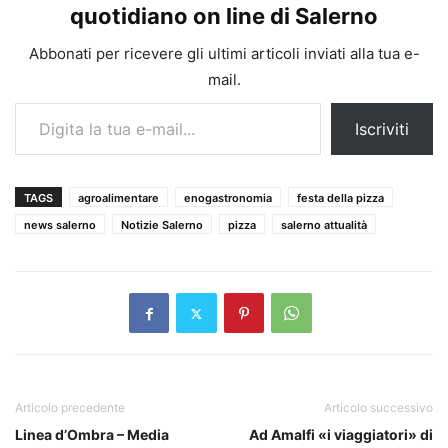
quotidiano on line di Salerno
Abbonati per ricevere gli ultimi articoli inviati alla tua e-
mail.
Digita la tua e-mail...
Iscriviti
TAGS
agroalimentare
enogastronomia
festa della pizza
news salerno
Notizie Salerno
pizza
salerno attualità
Articolo precedente
Articolo successivo
Linea d’Ombra – Media
Ad Amalfi «i viaggiatori» di