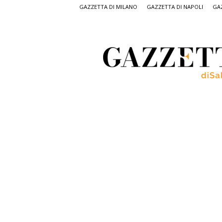
GAZZETTA DI MILANO
GAZZETTA DI NAPOLI
GAZ
Gazzetta
di
Salerno,
il
quotidiano
on
line
di
Salerno