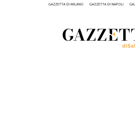
GAZZETTA DI MILANO
GAZZETTA DI NAPOLI
GAZ
Gazzetta
di
Salerno,
il
quotidiano
on
line
di
Salerno