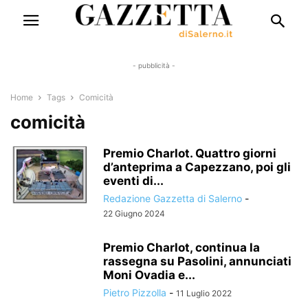
- pubblicità -
Home
Tags
Comicità
comicità
Premio Charlot. Quattro giorni
d’anteprima a Capezzano, poi gli
eventi di...
Redazione Gazzetta di Salerno
-
22 Giugno 2024
Premio Charlot, continua la
rassegna su Pasolini, annunciati
Moni Ovadia e...
Pietro Pizzolla
-
11 Luglio 2022