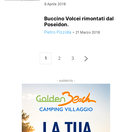
9 Aprile 2018
Buccino Volcei rimontati dal
Poseidon.
Pietro Pizzolla
-
21 Marzo 2018
1
2
3
- pubblicità -