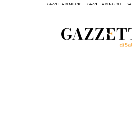
GAZZETTA DI MILANO
GAZZETTA DI NAPOLI
GAZ
Gazzetta
di
Salerno,
il
quotidiano
on
line
di
Salerno