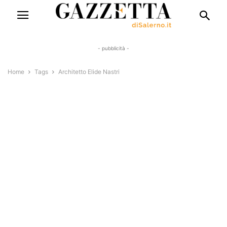
- pubblicità -
Home
Tags
Architetto Elide Nastri