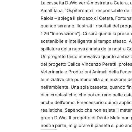
La cassetta DuWo verrà mostrata a Cetara, un
Amalfitana: “Ospiteremo il responsabile del
Raiola – spiega il sindaco di Cetara, Fortun
quando saranno illustrati i risultati del p
1.26 “Innovazione”). Ci sarà quindi la prese
sostenibile e intelligente al tempo stesso. 
spillatura della nuova annata della nostra Co
Un progetto tanto innovativo quanto ambizio
del progetto Calice Vincenzo Peretti, profe
Veterinaria e Produzioni Animali della Feder
le iniziative che puntano alla diminuzione de
nell’ambiente. Una sola cassetta, quando fin
di microplastiche, che poi entrano nelle cate
anche dell’uomo. È necessario quindi applic
realistiche. Sapendo che non esiste il materi
green DuWo. Il progetto di Dante Mele non p
nostra parte, migliorare il pianeta si può an