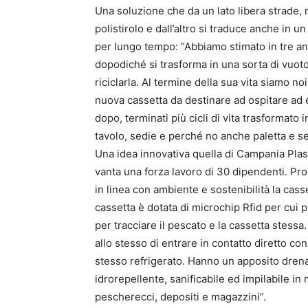
Una soluzione che da un lato libera strade, 
polistirolo e dall’altro si traduce anche in 
per lungo tempo: “Abbiamo stimato in tre an
dopodiché si trasforma in una sorta di vuoto
riciclarla. Al termine della sua vita siamo noi
nuova cassetta da destinare ad ospitare ad es
dopo, terminati più cicli di vita trasformato i
tavolo, sedie e perché no anche paletta e se
Una idea innovativa quella di Campania Pla
vanta una forza lavoro di 30 dipendenti. Pro
in linea con ambiente e sostenibilità la cass
cassetta è dotata di microchip Rfid per cui 
per tracciare il pescato e la cassetta stess
allo stesso di entrare in contatto diretto co
stesso refrigerato. Hanno un apposito drenagg
idrorepellente, sanificabile ed impilabile 
pescherecci, depositi e magazzini”.