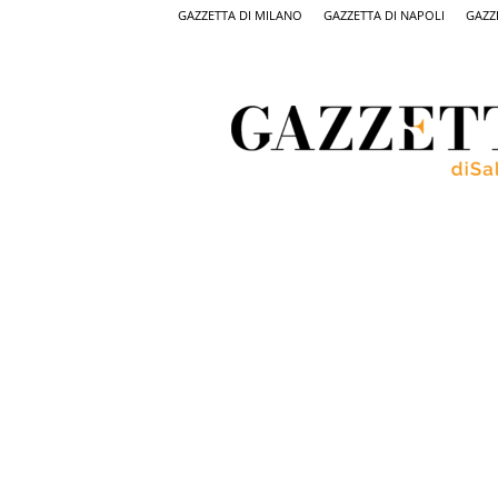
GAZZETTA DI MILANO
GAZZETTA DI NAPOLI
GAZZ
Gazzetta
di
Salerno,
il
quotidiano
on
line
di
Salerno