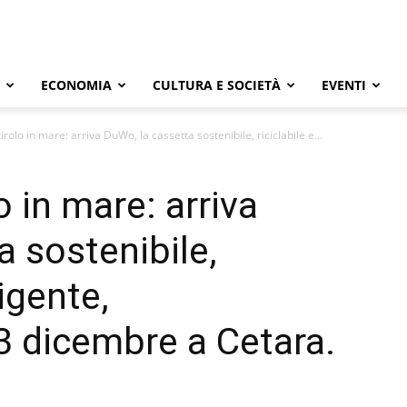
ECONOMIA
CULTURA E SOCIETÀ
EVENTI
tirolo in mare: arriva DuWo, la cassetta sostenibile, riciclabile e...
o in mare: arriva
a sostenibile,
ligente,
 3 dicembre a Cetara.