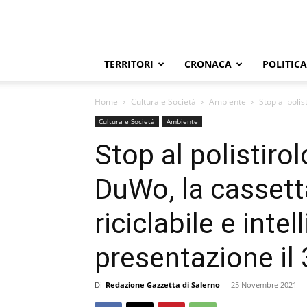
TERRITORI
CRONACA
POLITICA
Home
Cultura e Società
Ambiente
Stop al polis
Cultura e Società
Ambiente
Stop al polistirol
DuWo, la cassett
riciclabile e intel
presentazione il
Di
Redazione Gazzetta di Salerno
-
25 Novembre 2021