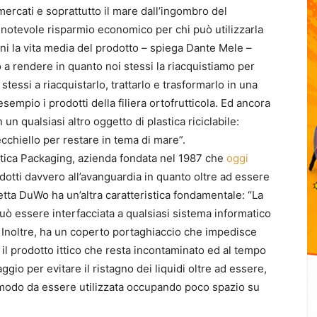
mercati e soprattutto il mare dall’ingombro del
un notevole risparmio economico per chi può utilizzarla
ni la vita media del prodotto – spiega Dante Mele –
 a rendere in quanto noi stessi la riacquistiamo per
 stessi a riacquistarlo, trattarlo e trasformarlo in una
empio i prodotti della filiera ortofrutticola. Ed ancora
n un qualsiasi altro oggetto di plastica riciclabile:
cchiello per restare in tema di mare”.
stica Packaging, azienda fondata nel 1987 che
oggi
dotti davvero all’avanguardia in quanto oltre ad essere
etta DuWo ha un’altra caratteristica fondamentale: “La
può essere interfacciata a qualsiasi sistema informatico
a. Inoltre, ha un coperto portaghiaccio che impedisce
n il prodotto ittico che resta incontaminato ed al tempo
io per evitare il ristagno dei liquidi oltre ad essere,
in modo da essere utilizzata occupando poco spazio su