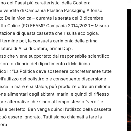
o dei Paesi più caratteristici della Costiera
le vendite di Campania Plastica Packaging Alfonso
ato Della Monica – durante la serata del 3 dicembre
rogetto Calice (PO FEAMP Campania 2014/2020 – Misura
ntazione di questa cassetta che risulta ecologica,
Al termine poi, la consueta cerimonia della prima
latura di Alici di Cetara, ormai Dop”.
so che viene supportato dal responsabile scientifico
ssore ordinario del dipartimento di Medicina
ico II: “La Politica deve sostenere concretamente tutte
ll’utilizzo del polistirolo e conseguente dispersione
isce in mare e si sfalda, può produrre oltre un milione
ne alimentari degli abitanti marini e quindi di riflesso
are alternative che siano al tempo stesso “verdi” e
ale perfetto. Ben venga quindi l’utilizzo della cassetta
uò essere ignorato. Tutti siamo chiamati a fare la
cora