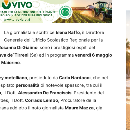
La giornalista e scrittrice
Elena Raffo
, il Direttore
Generale dell’Ufficio Scolastico Regionale per la
Rosanna Di Giaimo
: sono i prestigiosi ospiti del
va de’ Tirreni
(Sa) ed in programma
venerdì 6 maggio
a Maiorino
.
ry metelliano
, presieduto da
Carlo Nardacci
, che nel
ospitato
personalità
di notevole spessore, tra cui il
o
, il Dott.
Alessandro De Franciscis
, Presidente del
es, il Dott.
Corrado Lembo
, Procuratore della
ana addietro il noto giornalista
Mauro Mazza
, già