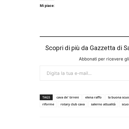
Mi piace:
Scopri di più da Gazzetta di S
Abbonati per ricevere gli u
Digita la tua e-mail...
TAGS
cava de' tirreni
elena raffo
la buona scuo
riforme
rotary club cava
salerno attualità
scuo