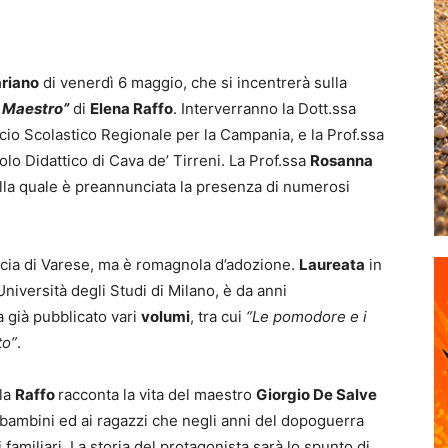
ariano
di venerdì 6 maggio, che si incentrerà sulla
 Maestro”
di
Elena Raffo
. Interverranno la Dott.ssa
icio Scolastico Regionale per la Campania, e la Prof.ssa
colo Didattico di Cava de’ Tirreni. La Prof.ssa
Rosanna
 alla quale è preannunciata la presenza di numerosi
incia di Varese, ma è romagnola d’adozione.
Laureata
in
niversità degli Studi di Milano, è da anni
a già pubblicato vari
volumi
, tra cui
“Le pomodore e i
to”
.
la
Raffo
racconta la vita del maestro
Giorgio De Salve
ai bambini ed ai ragazzi che negli anni del dopoguerra
i familiari. La storia del protagonista sarà lo spunto di