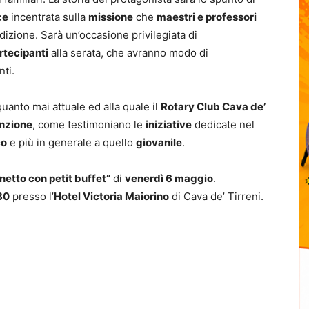
ce
incentrata sulla
missione
che
maestri e professori
izione. Sarà un’occasione privilegiata di
rtecipanti
alla serata, che avranno modo di
nti.
quanto mai attuale ed alla quale il
Rotary Club Cava de’
nzione
, come testimoniano le
iniziative
dedicate nel
co
e più in generale a quello
giovanile
.
etto con petit buffet”
di
venerdì 6 maggio
.
30
presso l’
Hotel Victoria Maiorino
di Cava de’ Tirreni.