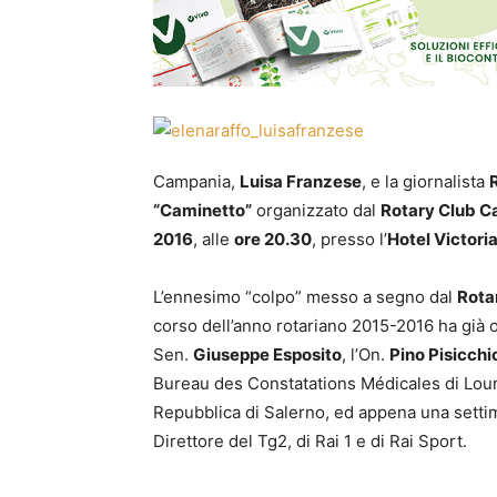
Campania,
Luisa Franzese
, e la giornalista
“Caminetto”
organizzato dal
Rotary Club Ca
2016
, alle
ore 20.30
, presso l’
Hotel Victori
L’ennesimo “colpo” messo a segno dal
Rota
corso dell’anno rotariano 2015-2016 ha già 
Sen.
Giuseppe Esposito
, l’On.
Pino Pisicchi
Bureau des Constatations Médicales di Lourd
Repubblica di Salerno, ed appena una settim
Direttore del Tg2, di Rai 1 e di Rai Sport.