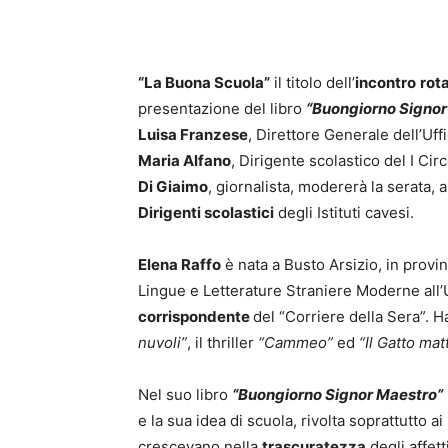
“La Buona Scuola”
il titolo dell’
incontro
rot
presentazione del libro
“Buongiorno Signor
Luisa Franzese
, Direttore Generale dell’Uff
Maria Alfano
, Dirigente scolastico del I Cir
Di Giaimo
, giornalista, modererà la serata,
Dirigenti scolastici
degli Istituti cavesi.
Elena Raffo
è nata a Busto Arsizio, in prov
Lingue e Letterature Straniere Moderne all’U
corrispondente
del “Corriere della Sera”. H
nuvoli”
, il thriller
“Cammeo”
ed
“Il Gatto mat
Nel suo libro
“Buongiorno Signor Maestro”
e la sua idea di scuola, rivolta soprattutto 
crescevano nella
trascuratezza
degli affett