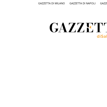
GAZZETTA DI MILANO
GAZZETTA DI NAPOLI
GAZZ
Gazzetta
di
Salerno,
il
quotidiano
on
line
di
Salerno