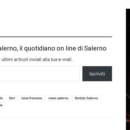
alerno, il quotidiano on line di Salerno
ltimi articoli inviati alla tua e-mail.
Iscriviti
la
libri
luisa franzese
news salerno
Notizie Salerno
la