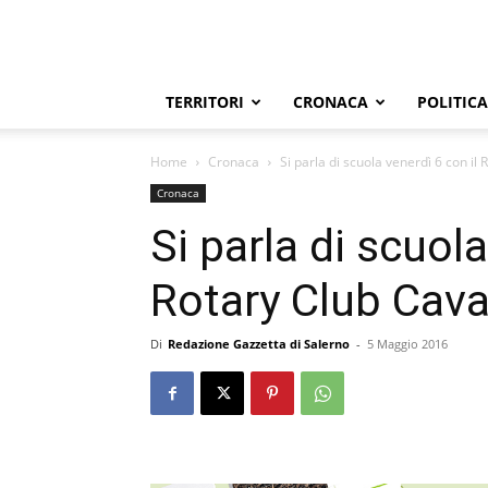
TERRITORI
CRONACA
POLITICA
Home
Cronaca
Si parla di scuola venerdì 6 con il
Cronaca
Si parla di scuola
Rotary Club Cava
Di
Redazione Gazzetta di Salerno
-
5 Maggio 2016