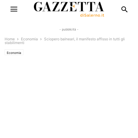
- pubblicità -
Home
Economia
Sciopero balneari, il manifesto affisso in tutti gli
stabilimenti
Economia