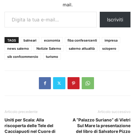
mail.
Digita la tua e-mail...
Iscriviti
TAGS
balneari
economia
fiba confesercenti
impresa
news salerno
Notizie Salerno
salerno attualità
sciopero
sib confcommercio
turismo
Articolo precedente
Articolo successivo
Uniti per Scala: Alla
A “Palazzo Suriano” di Vietri
riscoperta delle Tele del
Sul Mare la presentazione
Cacciapuoti nel Cuore di
del libro di Salvatore Pizzo