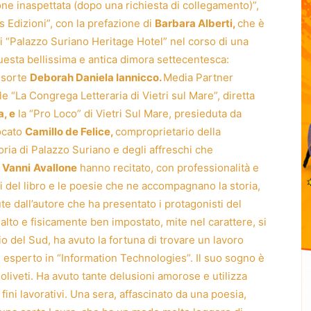
e inaspettata (dopo una richiesta di collegamento)”,
s Edizioni”, con la prefazione di
Barbara Alberti,
che è
di “Palazzo Suriano Heritage Hotel” nel corso di una
questa bellissima e antica dimora settecentesca:
nsorte
Deborah Daniela Iannicco.
Media Partner
le “La Congrega Letteraria di Vietri sul Mare”, diretta
, e
la “Pro Loco” di Vietri Sul Mare, presieduta da
vocato
Camillo de Felice,
comproprietario della
oria di Palazzo Suriano e degli affreschi che
e
Vanni
Avallone
hanno recitato, con professionalità e
 del libro e le poesie che ne accompagnano la storia,
e dall’autore che ha presentato i protagonisti del
to e fisicamente ben impostato, mite nel carattere, si
o del Sud, ha avuto la fortuna di trovare un lavoro
 esperto in “Information Technologies”. Il suo sogno è
oliveti. Ha avuto tante delusioni amorose e utilizza
fini lavorativi. Una sera, affascinato da una poesia,