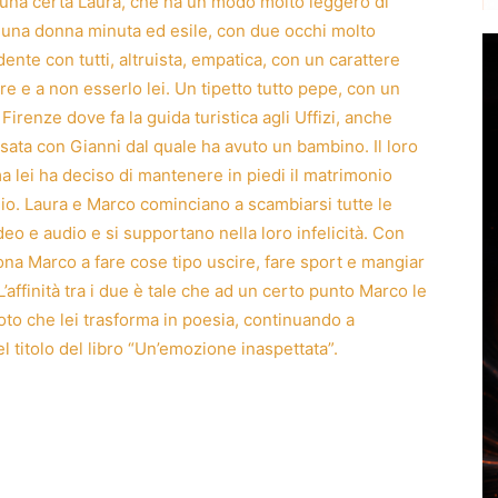
a una certa Laura, che ha un modo molto leggero di
è una donna minuta ed esile, con due occhi molto
idente con tutti, altruista, empatica, con un carattere
re e a non esserlo lei. Un tipetto tutto pepe, con un
Firenze dove fa la guida turistica agli Uffizi, anche
ata con Gianni dal quale ha avuto un bambino. Il loro
 lei ha deciso di mantenere in piedi il matrimonio
glio. Laura e Marco cominciano a scambiarsi tutte le
eo e audio e si supportano nella loro infelicità. Con
ona Marco a fare cose tipo uscire, fare sport e mangiar
’affinità tra i due è tale che ad un certo punto Marco le
oto che lei trasforma in poesia, continuando a
nel titolo del libro “Un’emozione inaspettata”.