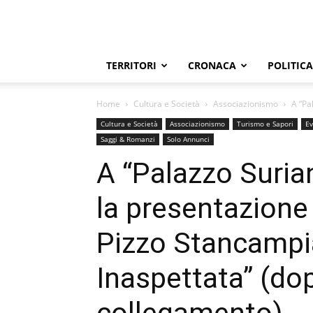
TERRITORI
CRONACA
POLITICA
Home
Cultura e Società
Associazionismo
A “Pa
Cultura e Società
Associazionismo
Turismo e Sapori
Ev
Saggi & Romanzi
Solo Annunci
A “Palazzo Surian
la presentazione 
Pizzo Stancampi
Inaspettata” (dop