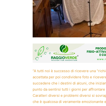
“A tutti noi è successo di ricevere una “rich
accettata per poi condividere foto e ricever
succedere che i destini di alcuni, che inizia
punto da sentirsi tutti i giorni per affrontar
Caratteri diversi e problemi diversi si sovra
che è qualcosa di veramente emozionante ed 