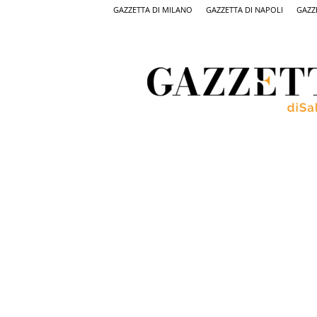
GAZZETTA DI MILANO
GAZZETTA DI NAPOLI
GAZZ
Gazzetta
di
Salerno,
il
quotidiano
on
line
di
Salerno