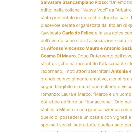
Salvatore Stancampiano Pizzo:
“Un’emozion
edito, nella collana “Nuove Voci” da “Albatro
stato presentato in una delle storiche sale 
piacevole serata organizzata dai titolari di 
l’avvocato
Carlo de Felice
e la sua dolce co
dell’evento sono stati: l’associazione cultura
da
Alfonso Vincenzo Mauro e Antonio Gazia
Cosmo Di Mauro.
Dopo l’intervento dell’av
struttura
,
che ha raccontato l’affascinante st
l’adornano, i noti attori salernitani
Antonia
grande coinvolgimento emotivo, alcuni brani
segno tangibile di emozioni realmente vissut
romanzo: Laura e Marco. “Marco è un uomo al
potrebbe definire un “bonaccione”. Originari
stabile a Milano in una grossa azienda come
quello di possedere un casale con vigneti e 
spesso i social, soprattutto quello usato per 