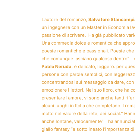
L’autore del romanzo,
Salvatore Stancamp
un ingegnere con un Master in Economia lav
passione di scrivere. Ha già pubblicato vari
Una commedia dolce e romantica che approfo
poesie romantiche e passionali. Poesie che 
che comunque lasciano qualcosa dentro”. Lo 
Pablo Neruda,
è delicato, leggero: per quest
persone con parole semplici, con leggerezz
concentrandosi sul messaggio da dare, con i
emozionare i lettori. Nel suo libro, che ha 
presentare l’amore, vi sono anche tanti riferime
alcuni luoghi in Italia che completano il ro
molto nel valore della rete, dei social:” Han
anche lontane, velocemente”. ha annunciato
giallo fantasy “e sottolineato l’importanza d