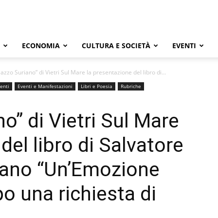
ECONOMIA
CULTURA E SOCIETÀ
EVENTI
lazzo Suriano” di Vietri Sul Mare la presentazione del libro di...
enti
Eventi e Manifestazioni
Libri e Poesia
Rubriche
o” di Vietri Sul Mare
del libro di Salvatore
ano “Un’Emozione
o una richiesta di