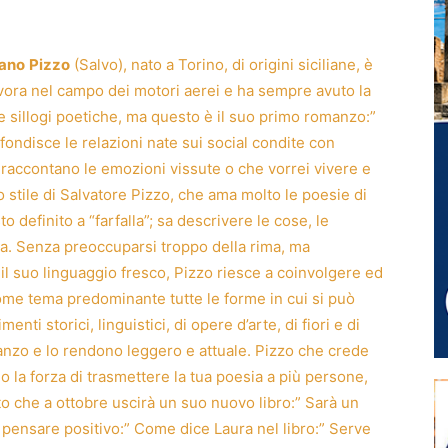
iano
Pizzo
(Salvo), nato a Torino, di origini siciliane, è
ora nel campo dei motori aerei e ha sempre avuto la
e sillogi poetiche, ma questo è il suo primo romanzo:”
ndisce le relazioni nate sui social condite con
raccontano le emozioni vissute o che vorrei vivere e
stile di Salvatore Pizzo, che ama molto le poesie di
o definito a “farfalla”; sa descrivere le cose, le
a. Senza preoccuparsi troppo della rima, ma
l suo linguaggio fresco, Pizzo riesce a coinvolgere ed
come tema predominante tutte le forme in cui si può
nti storici, linguistici, di opere d’arte, di fiori e di
manzo e lo rendono leggero e attuale. Pizzo che crede
no la forza di trasmettere la tua poesia a più persone,
 che a ottobre uscirà un suo nuovo libro:” Sarà un
i pensare positivo:” Come dice Laura nel libro:” Serve