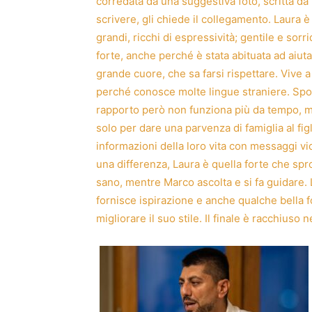
corredata da una suggestiva foto, scritta d
scrivere, gli chiede il collegamento. Laura 
grandi, ricchi di espressività; gentile e sorr
forte, anche perché è stata abituata ad aiuta
grande cuore, che sa farsi rispettare. Vive a 
perché conosce molte lingue straniere. Spos
rapporto però non funziona più da tempo, ma
solo per dare una parvenza di famiglia al fi
informazioni della loro vita con messaggi vid
una differenza, Laura è quella forte che spr
sano, mentre Marco ascolta e si fa guidare. L
fornisce ispirazione e anche qualche bella f
migliorare il suo stile. Il finale è racchiuso 