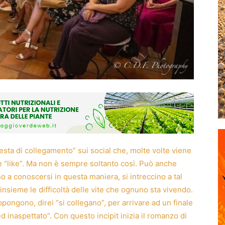
iesta di collegamento” sui social che, molte volte viene
e “like”. Ma non è sempre soltanto così. Può anche
no a conoscersi in questa maniera, si intreccino a tal
e insieme le difficoltà delle vite che ognuno sta vivendo.
ppongono, direi “si collegano”, per arrivare ad un finale
inaspettato”. Con questo incipit inizia il romanzo di