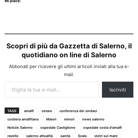
Mi piace:
Scopri di più da Gazzetta di Salerno, il
quotidiano on line di Salerno
Abbonati per ricevere gli ultimi articoli inviati alla tua e-
mail.
Digita la tua e-mail...
Iscriviti
TAGS
amalfi
cetara
conferenza dei sindaci
costiera amalfitana
Maiori
minori
news salerno
Notizie Salerno
ospedale Castiglione
ospedale costa d'amalfi
ravello
salerno attualità
sanità
Scala
vietri sul mare