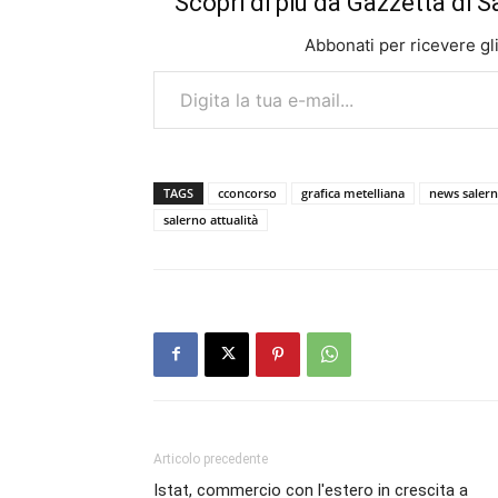
Scopri di più da Gazzetta di S
Abbonati per ricevere gli u
Digita la tua e-mail...
TAGS
cconcorso
grafica metelliana
news saler
salerno attualità
Articolo precedente
Istat, commercio con l'estero in crescita a