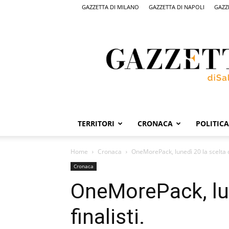
GAZZETTA DI MILANO
GAZZETTA DI NAPOLI
GAZZ
Gazzetta
di
Salerno,
il
quotidiano
on
line
di
Salerno
TERRITORI
CRONACA
POLITICA
Home
Cronaca
OneMorePack, lunedì 20 la scelta de
Cronaca
OneMorePack, lun
finalisti.