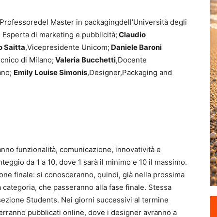
Professoredel Master in packagingdell’Università degli
, Esperta di marketing e pubblicità;
Claudio
o Saitta
,Vicepresidente Unicom;
Daniele Baroni
cnico di Milano;
Valeria Bucchetti
,Docente
ano;
Emily Louise Simonis
,Designer,Packaging and
ranno funzionalità, comunicazione, innovatività e
nteggio da 1 a 10, dove 1 sarà il minimo e 10 il massimo.
ne finale: si conosceranno, quindi, già nella prossima
a categoria, che passeranno alla fase finale. Stessa
a sezione Students. Nei giorni successivi al termine
ti verranno pubblicati online, dove i designer avranno a