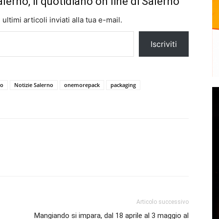
alerno, il quotidiano on line di Salerno
ltimi articoli inviati alla tua e-mail.
Iscriviti
no
Notizie Salerno
onemorepack
packaging
Articolo successivo
Mangiando si impara, dal 18 aprile al 3 maggio al