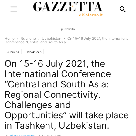
- pubblicità -
Home
Rubriche
Uzbekistan
On 15-16 July 2021, the International
Conference “Central and South Asia:...
Rubriche
Uzbekistan
On 15-16 July 2021, the
International Conference
“Central and South Asia:
Regional Connectivity.
Challenges and
Opportunities” will take place
in Tashkent, Uzbekistan.