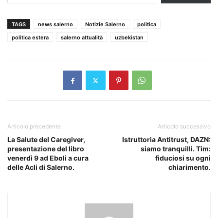
TAGS
news salerno
Notizie Salerno
politica
politica estera
salerno attualità
uzbekistan
Articolo precedente
Articolo successivo
La Salute del Caregiver,
Istruttoria Antitrust, DAZN:
presentazione del libro
siamo tranquilli. Tim:
venerdì 9 ad Eboli a cura
fiduciosi su ogni
delle Acli di Salerno.
chiarimento.