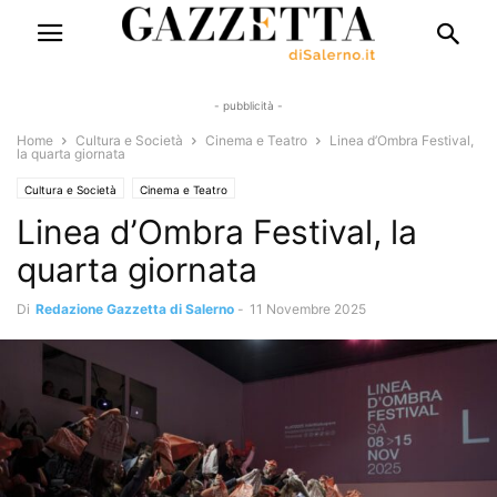
- pubblicità -
Home
Cultura e Società
Cinema e Teatro
Linea d’Ombra Festival,
la quarta giornata
Cultura e Società
Cinema e Teatro
Linea d’Ombra Festival, la
quarta giornata
Di
Redazione Gazzetta di Salerno
-
11 Novembre 2025