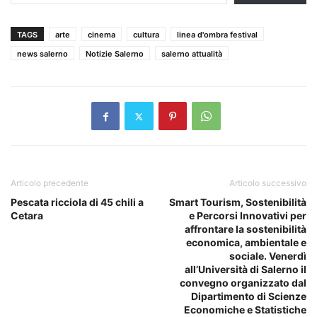
TAGS
arte
cinema
cultura
linea d'ombra festival
news salerno
Notizie Salerno
salerno attualità
Articolo precedente
Articolo successivo
Pescata ricciola di 45 chili a
Smart Tourism, Sostenibilità
Cetara
e Percorsi Innovativi per
affrontare la sostenibilità
economica, ambientale e
sociale. Venerdì
all’Università di Salerno il
convegno organizzato dal
Dipartimento di Scienze
Economiche e Statistiche