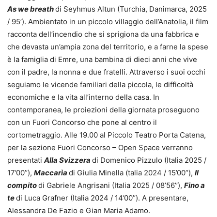
As we breath
di Seyhmus Altun (Turchia, Danimarca, 2025
/ 95’). Ambientato in un piccolo villaggio dell’Anatolia, il film
racconta dell’incendio che si sprigiona da una fabbrica e
che devasta un’ampia zona del territorio, e a farne la spese
è la famiglia di Emre, una bambina di dieci anni che vive
con il padre, la nonna e due fratelli. Attraverso i suoi occhi
seguiamo le vicende familiari della piccola, le difficoltà
economiche e la vita all’interno della casa. In
contemporanea, le proiezioni della giornata proseguono
con un Fuori Concorso che pone al centro il
cortometraggio. Alle 19.00 al Piccolo Teatro Porta Catena,
per la sezione Fuori Concorso – Open Space verranno
presentati
Alla Svizzera
di Domenico Pizzulo (Italia 2025 /
17’00’’),
Maccarìa
di Giulia Minella (talia 2024 / 15’00’’),
Il
compito
di Gabriele Angrisani (Italia 2025 / 08’56’’),
Fino a
te
di Luca Grafner (Italia 2024 / 14’00’’). A presentare,
Alessandra De Fazio e Gian Maria Adamo.