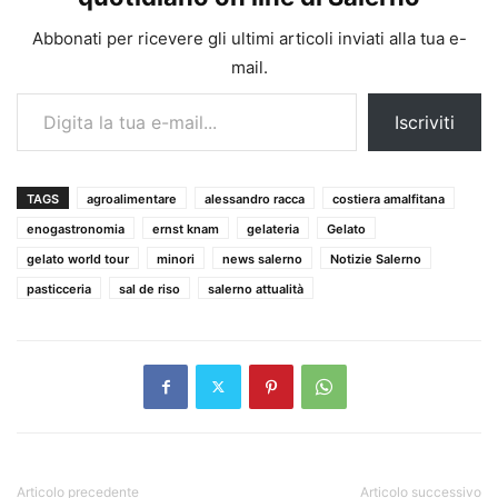
Abbonati per ricevere gli ultimi articoli inviati alla tua e-
mail.
Digita la tua e-mail...
Iscriviti
TAGS
agroalimentare
alessandro racca
costiera amalfitana
enogastronomia
ernst knam
gelateria
Gelato
gelato world tour
minori
news salerno
Notizie Salerno
pasticceria
sal de riso
salerno attualità
Articolo precedente
Articolo successivo