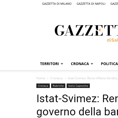
GAZZETTA DI MILANO
GAZZETTA DI NAPOLI
GAZZ
Gazzetta
di
Salerno,
il
quotidiano
on
line
di
Salerno
TERRITORI
CRONACA
POLITICA
Home
Cronaca
Istat-Svimez: Renzi-Alfano-Verdini,
Cronaca
Rubriche
Italia Capovolta
Istat-Svimez: Ren
governo della ba