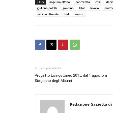
TAGS
angelino alfano
bancarotta
crisi
denis
giuliano poletti
governo
Istat
lavoro
matteo
salerno attualità
sud
svimez
Articolo precedente
Progetto Livingstones 2015, dal 1 agosto a
Sicignano degli Alburni.
Redazione Gazzetta di