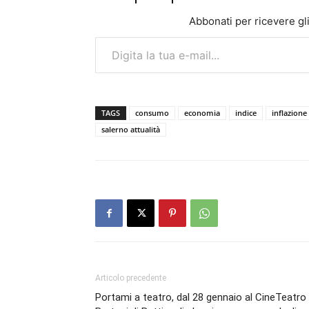
Abbonati per ricevere gli u
Digita la tua e-mail...
TAGS
consumo
economia
indice
inflazione
salerno attualità
Articolo precedente
Portami a teatro, dal 28 gennaio al CineTeatro