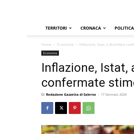
TERRITORI
CRONACA
POLITICA
Home
Economia
Inflazione, Istat, a dicembre con
Economia
Inflazione, Istat
confermate stime
Di
Redazione Gazzetta di Salerno
-
17 Gennaio 2024