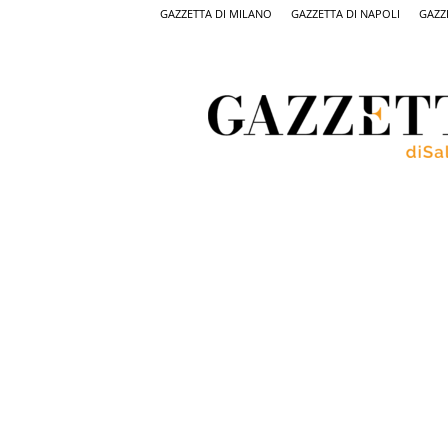
GAZZETTA DI MILANO
GAZZETTA DI NAPOLI
GAZZ
Gazzetta
di
Salerno,
il
quotidiano
on
line
di
Salerno