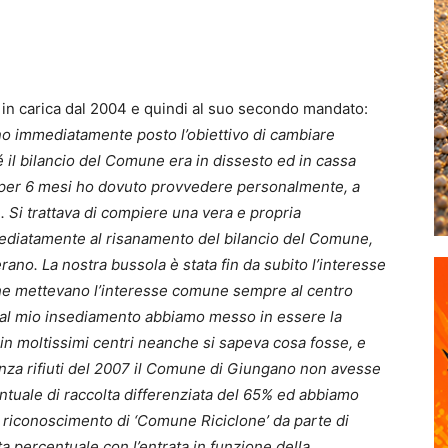
n carica dal 2004 e quindi al suo secondo mandato:
o immediatamente posto l’obiettivo di cambiare
 il bilancio del Comune era in dissesto ed in cassa
 per 6 mesi ho dovuto provvedere personalmente, a
. Si trattava di compiere una vera e propria
ediatamente al risanamento del bilancio del Comune,
rano. La nostra bussola è stata fin da subito l’interesse
he mettevano l’interesse comune sempre al centro
 dal mio insediamento abbiamo messo in essere la
 in moltissimi centri neanche si sapeva cosa fosse, e
enza rifiuti del 2007 il Comune di Giungano non avesse
tuale di raccolta differenziata del 65% ed abbiamo
il riconoscimento di ‘Comune Riciclone’ da parte di
percentuale con l’entrata in funzione della