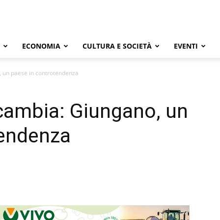
ECONOMIA
CULTURA E SOCIETÀ
EVENTI
, un paese in controtendenza
 cambia: Giungano, un
tendenza