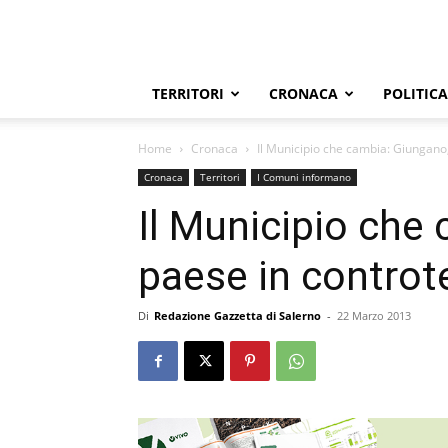
TERRITORI
CRONACA
POLITICA
Home
Cronaca
Il Municipio che cambia: Giungano
Cronaca
Territori
I Comuni informano
Il Municipio che
paese in contro
Di
Redazione Gazzetta di Salerno
-
22 Marzo 2013