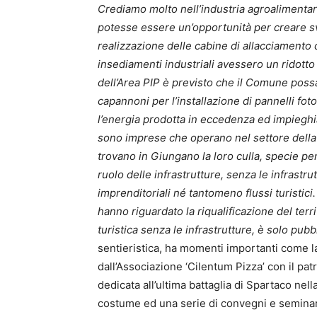
Crediamo molto nell’industria agroalimentare
potesse essere un’opportunità per creare s
realizzazione delle cabine di allacciamento d
insediamenti industriali avessero un ridott
dell’Area PIP è previsto che il Comune possa
capannoni per l’installazione di pannelli fo
l’energia prodotta in eccedenza ed impieghiam
sono imprese che operano nel settore della p
trovano in Giungano la loro culla, specie pe
ruolo delle infrastrutture, senza le infrastr
imprenditoriali né tantomeno flussi turistici
hanno riguardato la riqualificazione del ter
turistica senza le infrastrutture, è solo pubbl
sentieristica, ha momenti importanti come la
dall’Associazione ‘Cilentum Pizza’ con il p
dedicata all’ultima battaglia di Spartaco nel
costume ed una serie di convegni e seminari