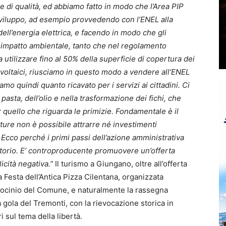
 di qualità, ed abbiamo fatto in modo che l’Area PIP
viluppo, ad esempio provvedendo con l’ENEL alla
ell’energia elettrica, e facendo in modo che gli
o impatto ambientale, tanto che nel regolamento
 utilizzare fino al 50% della superficie di copertura dei
tovoltaici, riusciamo in questo modo a vendere all’ENEL
o quindi quanto ricavato per i servizi ai cittadini. Ci
asta, dell’olio e nella trasformazione dei fichi, che
r quello che riguarda le primizie. Fondamentale è il
utture non è possibile attrarre né investimenti
. Ecco perché i primi passi dell’azione amministrativa
ritorio. E’ controproducente promuovere un’offerta
icità negativa.”
Il turismo a Giungano, oltre all’offerta
 Festa dell’Antica Pizza Cilentana, organizzata
atrocinio del Comune, e naturalmente la rassegna
la gola del Tremonti, con la rievocazione storica in
 sul tema della libertà.