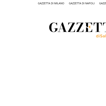
GAZZETTA DI MILANO
GAZZETTA DI NAPOLI
GAZZ
Gazzetta
di
Salerno,
il
quotidiano
on
line
di
Salerno