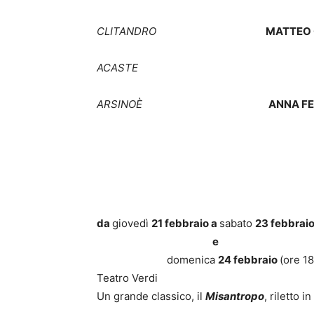
CLITANDRO
MATTEO 
ACASTE
ARSINO
È
ANNA FE
da
giovedì
21 febbraio
a
sabato
2
3 febbrai
e
domenica
24 febbraio
(ore 18
Teatro Verdi
Un grande classico, il
Misantropo
, riletto 