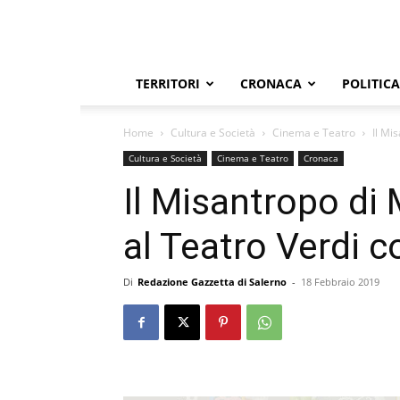
TERRITORI
CRONACA
POLITICA
Home
Cultura e Società
Cinema e Teatro
Il Mi
Cultura e Società
Cinema e Teatro
Cronaca
Il Misantropo di 
al Teatro Verdi c
Di
Redazione Gazzetta di Salerno
-
18 Febbraio 2019