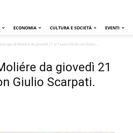
ECONOMIA
CULTURA E SOCIETÀ
EVENTI
santropo di Moliére da giovedì 21 al Teatro Verdi con Giulio...
Moliére da giovedì 21
on Giulio Scarpati.