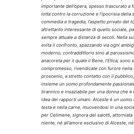
importante dell’opera, spesso trascurato a f
lotta contro la corruzione e l’ipocrisia della
commedia e tragedia, l’aspetto privato del t
altrettanto interessante di quello sociale, 
sempre attuale a distanza di secoli. Nella s
evita il confronto, spazzando via ogni amb
moderno, contraddittorio sino al parossism
anacoreta per il quale il Bene, l’Etica, son
compromesso, rivendicate con furore nella sc
proscenio, a stretto contatto con il pubblic
insieme un uomo profondamente passionale,
tirannico e insaziabile per una donna che è il
idea dei rapporti umani. Alceste è un uomo c
testa e nella carne, muovendosi in una socie
per Celimene, signora dei salotti, attorniat
niente, né all’amore esclusivo di Alceste, n