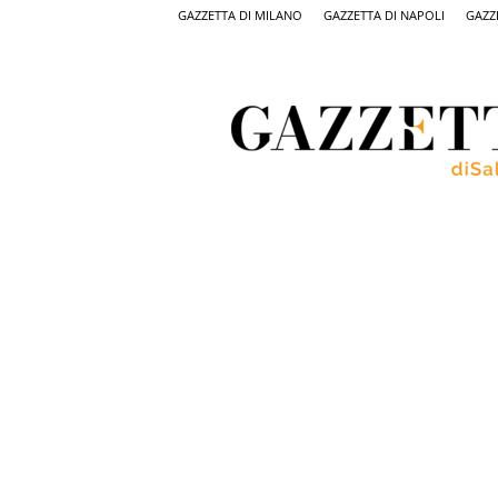
GAZZETTA DI MILANO
GAZZETTA DI NAPOLI
GAZZ
Gazzetta
di
Salerno,
il
quotidiano
on
line
di
Salerno