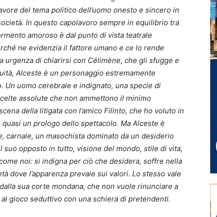
avore del tema politico dell’uomo onesto e sincero in
 società. In questo capolavoro sempre in equilibrio tra
ormento amoroso è dal punto di vista teatrale
perché ne evidenzia il fattore umano e ce lo rende
ua urgenza di chiarirsi con Célimène, che gli sfugge e
iguità, Alceste è un personaggio estremamente
o. Un uomo cerebrale e indignato, una specie di
o scelte assolute che non ammettono il minimo
ena della litigata con l’amico Filinto, che ho voluto in
o, quasi un prologo dello spettacolo. Ma Alceste è
 carnale, un masochista dominato da un desiderio
 suo opposto in tutto, visione del mondo, stile di vita,
ome noi: si indigna per ciò che desidera, soffre nella
tà dove l’apparenza prevale sui valori. Lo stesso vale
a dalla sua corte mondana, che non vuole rinunciare a
é al gioco seduttivo con una schiera di pretendenti.