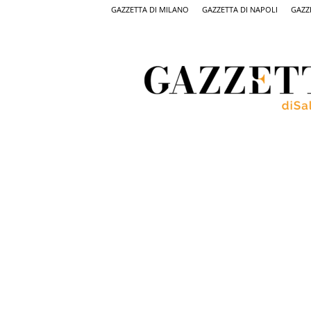
GAZZETTA DI MILANO
GAZZETTA DI NAPOLI
GAZZ
Gazzetta
di
Salerno,
il
quotidiano
on
line
di
Salerno