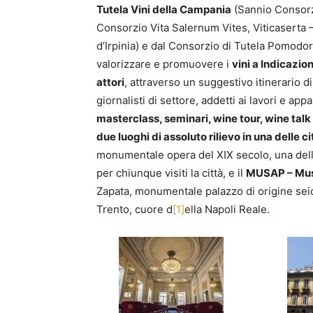
Tutela Vini della Campania
(Sannio Consorzi
Consorzio Vita Salernum Vites, Viticaserta 
d’Irpinia) e dal Consorzio di Tutela Pomodor
valorizzare e promuovere i
vini a Indicazio
attori
, attraverso un suggestivo itinerario d
giornalisti di settore, addetti ai lavori e ap
masterclass, seminari, wine tour, wine tal
due luoghi di assoluto rilievo in una delle c
monumentale opera del XIX secolo, una delle 
per chiunque visiti la città, e il
MUSAP – Muse
Zapata, monumentale palazzo di origine seic
Trento, cuore d
[1]
ella Napoli Reale.