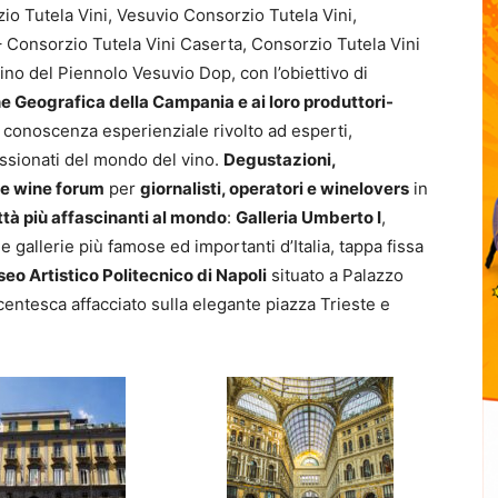
o Tutela Vini, Vesuvio Consorzio Tutela Vini,
– Consorzio Tutela Vini Caserta, Consorzio Tutela Vini
ino del Piennolo Vesuvio Dop, con l’obiettivo di
ne Geografica della Campania e ai loro produttori-
i conoscenza esperienziale rivolto ad esperti,
passionati del mondo del vino.
Degustazioni,
k e wine forum
per
giornalisti, operatori e winelovers
in
ittà più affascinanti al mondo
:
Galleria Umberto I
,
gallerie più famose ed importanti d’Italia, tappa fissa
o Artistico Politecnico di Napoli
situato a Palazzo
entesca affacciato sulla elegante piazza Trieste e