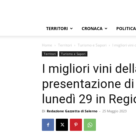
TERRITORI
CRONACA
POLITICA
Home
Territori
Turismo e Sapori
I migliori vin
Territori
Turismo e Sapori
I migliori vini de
presentazione d
lunedì 29 in Regi
Di
Redazione Gazzetta di Salerno
-
25 Maggio 2023