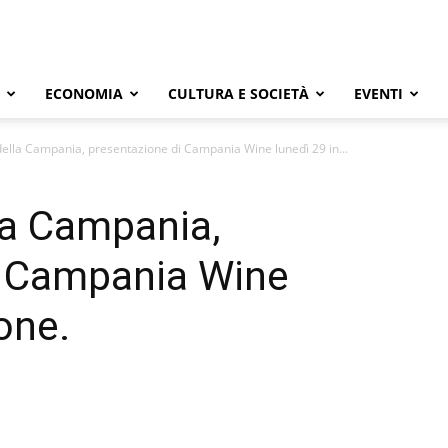
ECONOMIA
CULTURA E SOCIETÀ
EVENTI
i della Campania, presentazione di Campania Wine lunedì 29 in...
lla Campania,
i Campania Wine
one.