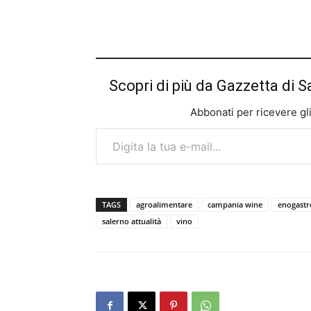
Scopri di più da Gazzetta di S
Abbonati per ricevere gli u
Digita la tua e-mail...
TAGS
agroalimentare
campania wine
enogast
salerno attualità
vino