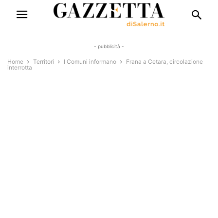
- pubblicità -
Home
Territori
I Comuni informano
Frana a Cetara, circolazione
interrotta