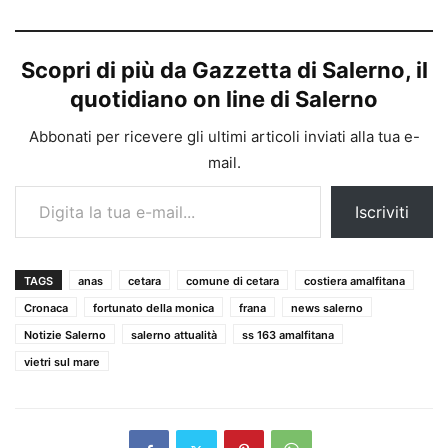
Scopri di più da Gazzetta di Salerno, il
quotidiano on line di Salerno
Abbonati per ricevere gli ultimi articoli inviati alla tua e-
mail.
Digita la tua e-mail...
Iscriviti
TAGS
anas
cetara
comune di cetara
costiera amalfitana
Cronaca
fortunato della monica
frana
news salerno
Notizie Salerno
salerno attualità
ss 163 amalfitana
vietri sul mare