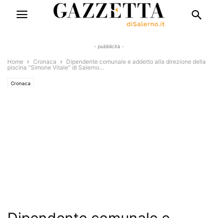
- pubblicità -
Home
Cronaca
Dipendente comunale e addetto alla direzione della
piscina “Simone Vitale” di Salerno...
Cronaca