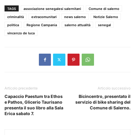
TAGS
associazione senegalesi salernitani
Comune di salerno
criminalità
extracomunitari
news salerno
Notizie Salerno
politica
Regione Campania
salerno attualità
senegal
vincenzo de luca
Articolo precedente
Articolo successivo
Capaccio Paestum tra Ethos
Bicincentro, presentato il
e Pathos, Glicerio Taurisano
servizio di bike sharing del
presenta il suo libro alla Sala
Comune di Salerno.
Erica sabato 7.