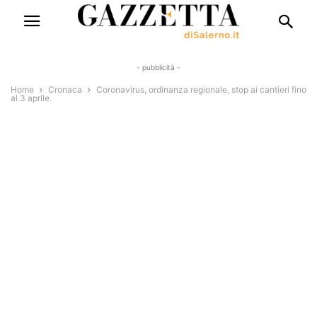
- pubblicità -
Home
Cronaca
Coronavirus, ordinanza regionale, stop ai cantieri fino
al 3 aprile.