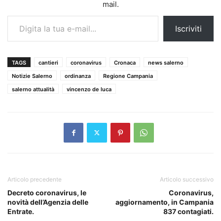
mail.
Digita la tua e-mail...
Iscriviti
TAGS
cantieri
coronavirus
Cronaca
news salerno
Notizie Salerno
ordinanza
Regione Campania
salerno attualità
vincenzo de luca
Articolo precedente
Articolo successivo
Decreto coronavirus, le
Coronavirus,
novità dell’Agenzia delle
aggiornamento, in Campania
Entrate.
837 contagiati.