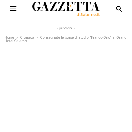
- pubblicità -
Home
Cronaca
Consegnate le borse di studio “Franco Orio” al Grand
Hotel Salerno.