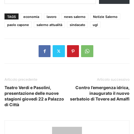
TAGS
economia
lavoro
news salerno
Notizie Salerno
paolo capone
salerno attualità
sindacato
ugl
Articolo precedente
Articolo successivo
Teatro Verdi e Pasolini,
Contro l’emergenza idrica,
presentazione delle nuove
inaugurato il nuovo
stagioni giovedì 22 a Palazzo
serbatoio di Tovere ad Amalfi
di Città