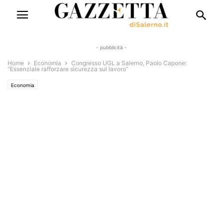
- pubblicità -
Home
Economia
Congresso UGL a Salerno, Paolo Capone:
“Essenziale rafforzare sicurezza sul lavoro”
Economia