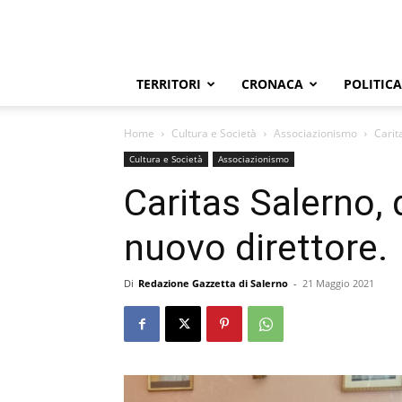
TERRITORI
CRONACA
POLITICA
Home
Cultura e Società
Associazionismo
Carit
Cultura e Società
Associazionismo
Caritas Salerno,
nuovo direttore.
Di
Redazione Gazzetta di Salerno
-
21 Maggio 2021