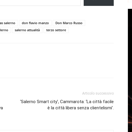
tas salerno
don flavio manzo
Don Marco Russo
alerno
salerno attualità
terzo settore
Articolo successivo
‘Salerno Smart city’, Cammarota: ‘La città facile
va
è la città libera senza clientelismi’.