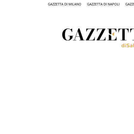
GAZZETTA DI MILANO
GAZZETTA DI NAPOLI
GAZZ
Gazzetta
di
Salerno,
il
quotidiano
on
line
di
Salerno