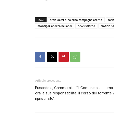
TAGS
arcidiocesi di salerno campagna acerno
cari
monsigor andrea bellandi
news salerno
Notizie S
Articolo precedente
Fusandola, Cammarota: “Il Comune si assuma
ora le sue responsabilità. Il corso del torrente 
ripristinato”.