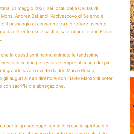
ina, 21 maggio 2021, nei locali della Caritas di
E. Mons. Andrea Bellandi, Arcivescovo di Salerno e
to il passaggio di consegne tra il direttore uscente
guida dell’ente ecclesiastico salernitano, e don Flavio
.
i che in questi anni hanno animato le tantissime
ha messo in campo per essere sempre al fianco dei più
er il grande lavoro svolto da don Marco Russo,
atto gli auguri al neo direttore don Flavio Manzo di poter
to con sacrificio e abnegazione.
co per la grande opportunità di crescita spirituale e
 loro data, attraverso le tante iniziative realizzate