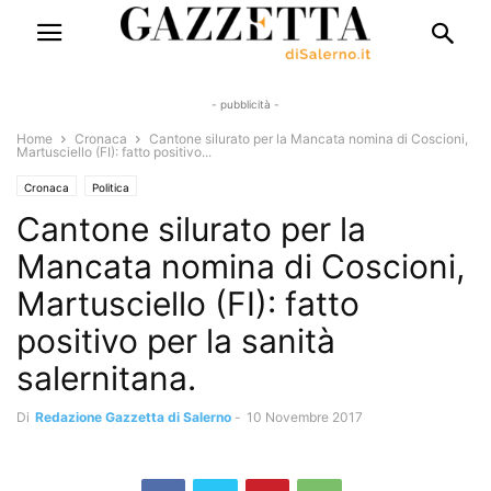
- pubblicità -
Home
Cronaca
Cantone silurato per la Mancata nomina di Coscioni,
Martusciello (FI): fatto positivo...
Cronaca
Politica
Cantone silurato per la
Mancata nomina di Coscioni,
Martusciello (FI): fatto
positivo per la sanità
salernitana.
Di
Redazione Gazzetta di Salerno
-
10 Novembre 2017