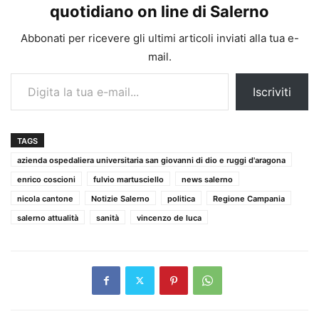
quotidiano on line di Salerno
Abbonati per ricevere gli ultimi articoli inviati alla tua e-
mail.
Digita la tua e-mail...
Iscriviti
TAGS
azienda ospedaliera universitaria san giovanni di dio e ruggi d'aragona
enrico coscioni
fulvio martusciello
news salerno
nicola cantone
Notizie Salerno
politica
Regione Campania
salerno attualità
sanità
vincenzo de luca