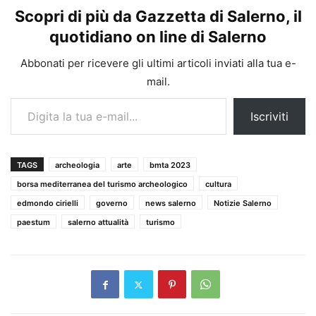
Scopri di più da Gazzetta di Salerno, il
quotidiano on line di Salerno
Abbonati per ricevere gli ultimi articoli inviati alla tua e-
mail.
Digita la tua e-mail...
Iscriviti
TAGS
archeologia
arte
bmta 2023
borsa mediterranea del turismo archeologico
cultura
edmondo cirielli
governo
news salerno
Notizie Salerno
paestum
salerno attualità
turismo