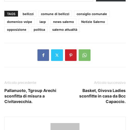
TAGS
bellizzi
comune di bellizzi
consiglio comunale
domenico volpe
iacp
news salerno
Notizie Salerno
opposizione
politica
salerno attualità
Articolo precedente
Articolo successivo
Pallanuoto, Tgroup Arechi
Basket, Givova Ladies
sconfitta di misura a
sconfitte in casa da Bcc
Civitavecchia.
Capaccio.