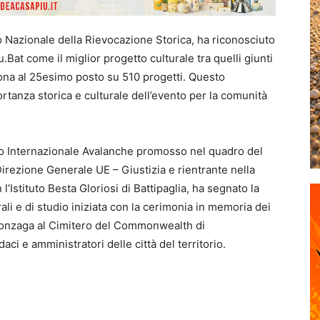
do Nazionale della Rievocazione Storica, ha riconosciuto
Bat come il miglior progetto culturale tra quelli giunti
iona al 25esimo posto su 510 progetti. Questo
rtanza storica e culturale dell’evento per la comunità
tto Internazionale Avalanche promosso nel quadro del
zione Generale UE – Giustizia e rientrante nella
stituto Besta Gloriosi di Battipaglia, ha segnato la
rali e di studio iniziata con la cerimonia in memoria dei
 Gonzaga al Cimitero del Commonwealth di
ci e amministratori delle città del territorio.