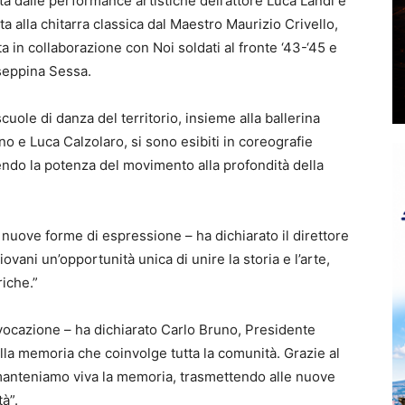
ta dalle performance artistiche dell’attore Luca Landi e
a alla chitarra classica dal Maestro Maurizio Crivello,
ta in collaborazione con Noi soldati al fronte ‘43-‘45 e
useppina Sessa.
cuole di danza del territorio, insieme alla ballerina
no e Luca Calzolaro, si sono esibiti in coreografie
ndo la potenza del movimento alla profondità della
nuove forme di espressione – ha dichiarato il direttore
ovani un’opportunità unica di unire la storia e l’arte,
riche.”
vocazione – ha dichiarato Carlo Bruno, Presidente
lla memoria che coinvolge tutta la comunità. Grazie al
i, manteniamo viva la memoria, trasmettendo alle nuove
tà”.