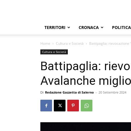
TERRITORI
CRONACA
POLITICA
Home
Cultura e Società
Battipaglia: rievocazion
Cultura e Società
Battipaglia: rie
Avalanche migli
Di
Redazione Gazzetta di Salerno
-
20 Settembre 2024