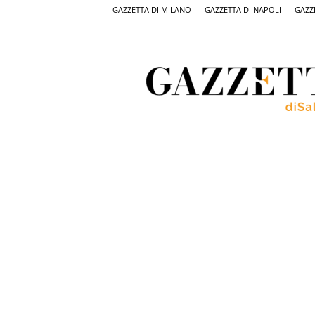
GAZZETTA DI MILANO
GAZZETTA DI NAPOLI
GAZZ
Gazzetta
di
Salerno,
il
quotidiano
on
line
di
Salerno