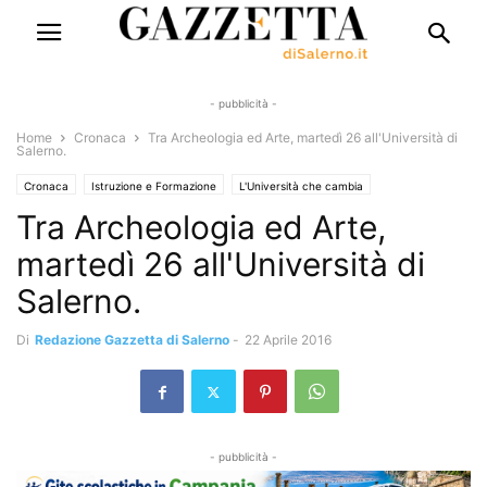
- pubblicità -
Home
Cronaca
Tra Archeologia ed Arte, martedì 26 all'Università di
Salerno.
Cronaca
Istruzione e Formazione
L'Università che cambia
Tra Archeologia ed Arte,
martedì 26 all'Università di
Salerno.
Di
Redazione Gazzetta di Salerno
-
22 Aprile 2016
- pubblicità -