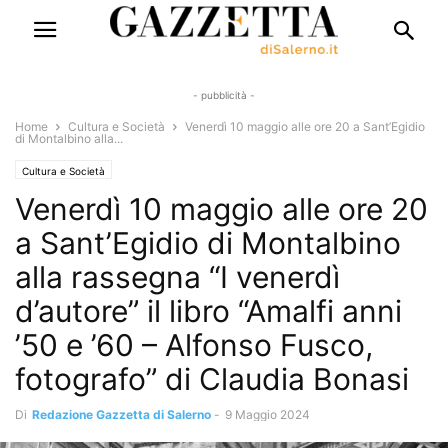
- pubblicità -
Home
Cultura e Società
Venerdì 10 maggio alle ore 20 a Sant’Egidio
di Montalbino alla...
Cultura e Società
Venerdì 10 maggio alle ore 20
a Sant’Egidio di Montalbino
alla rassegna “I venerdì
d’autore” il libro “Amalfi anni
’50 e ’60 – Alfonso Fusco,
fotografo” di Claudia Bonasi
Di
Redazione Gazzetta di Salerno
-
9 Maggio 2024