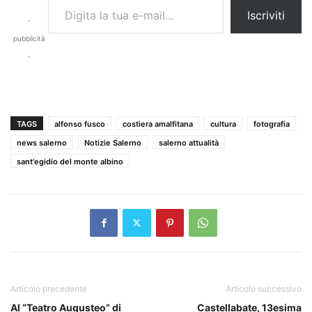
Iscriviti
-
pubblicità
-
TAGS
alfonso fusco
costiera amalfitana
cultura
fotografia
news salerno
Notizie Salerno
salerno attualità
sant'egidio del monte albino
Articolo precedente
Articolo successivo
Al “Teatro Augusteo” di
Castellabate, 13esima