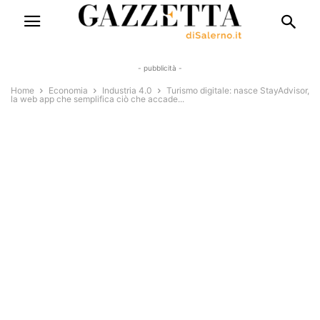
- pubblicità -
Home
Economia
Industria 4.0
Turismo digitale: nasce StayAdvisor,
la web app che semplifica ciò che accade...