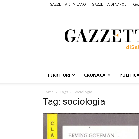
GAZZETTA DI MILANO
GAZZETTA DI NAPOLI
GAZ
Gazzetta
di
Salerno,
il
quotidiano
on
line
di
Salerno
TERRITORI
CRONACA
POLITIC
Home
Tags
Sociologia
Tag: sociologia