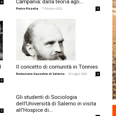
Campania: dalla teoria agli...
0
Pietro Pizzolla
-
7 Ottobre 2022
0
l
Il concetto di comunità in Tönnies
Redazione Gazzetta di Salerno
-
24 Luglio 2020
0
0
Gli studenti di Sociologia
dell'Università di Salerno in visita
all'Hospice di...
0