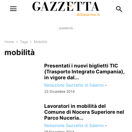
- pubblicità -
Home
Tags
Mobilità
mobilità
Presentati i nuovi biglietti TIC
(Trasporto Integrato Campania),
in vigore dal...
Redazione Gazzetta di Salerno
-
23 Dicembre 2014
Lavoratori in mobilità del
Comune di Nocera Superiore nel
Parco Nuceria...
Redazione Gazzetta di Salerno
-
18 Dicembre 2014