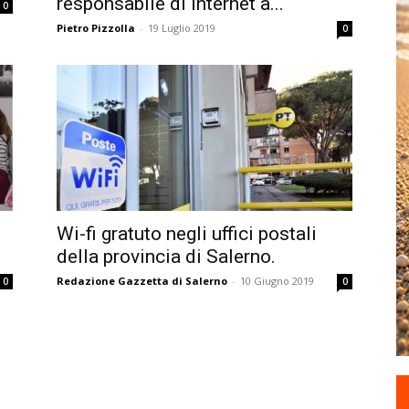
responsabile di internet a...
0
Pietro Pizzolla
-
19 Luglio 2019
0
Wi-fi gratuto negli uffici postali
della provincia di Salerno.
Redazione Gazzetta di Salerno
-
10 Giugno 2019
0
0