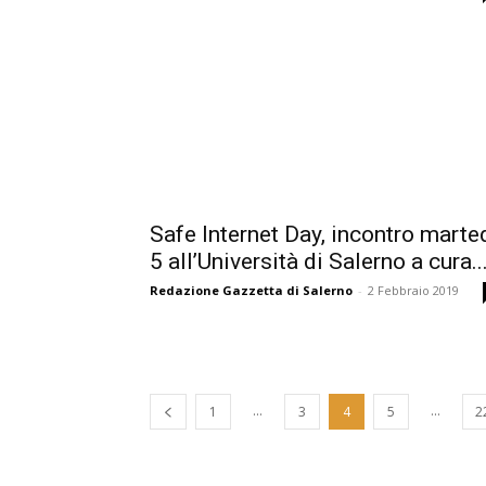
Safe Internet Day, incontro marte
5 all’Università di Salerno a cura..
Redazione Gazzetta di Salerno
-
2 Febbraio 2019
...
...
1
3
4
5
2