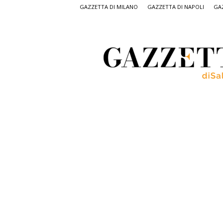
GAZZETTA DI MILANO
GAZZETTA DI NAPOLI
GAZ
Gazzetta
di
Salerno,
il
quotidiano
on
line
di
Salerno