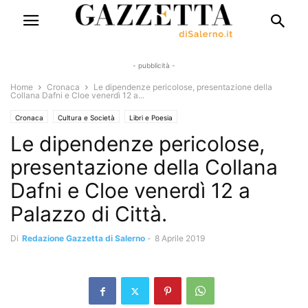
- pubblicità -
Home
Cronaca
Le dipendenze pericolose, presentazione della
Collana Dafni e Cloe venerdì 12 a...
Cronaca
Cultura e Società
Libri e Poesia
Le dipendenze pericolose,
presentazione della Collana
Dafni e Cloe venerdì 12 a
Palazzo di Città.
Di
Redazione Gazzetta di Salerno
-
8 Aprile 2019