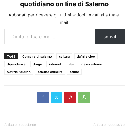
quotidiano on line di Salerno
Abbonati per ricevere gli ultimi articoli inviati alla tua e-
mail.
Digita la tua e-mail...
Iscriviti
TAGS
Comune di salerno
cultura
dafni e cloe
dipendenze
droga
internet
libri
news salerno
Notizie Salerno
salerno attualità
salute
Articolo precedente
Articolo successivo