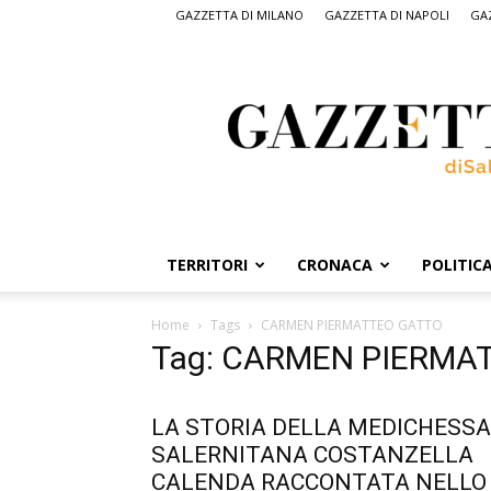
GAZZETTA DI MILANO
GAZZETTA DI NAPOLI
GAZ
Gazzetta
di
Salerno,
il
quotidiano
on
line
di
Salerno
TERRITORI
CRONACA
POLITIC
Home
Tags
CARMEN PIERMATTEO GATTO
Tag: CARMEN PIERMA
LA STORIA DELLA MEDICHESSA
SALERNITANA COSTANZELLA
CALENDA RACCONTATA NELLO