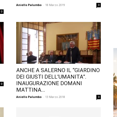
Aniello Palumbo
-
18 Marzo 2019
0
0
ANCHE A SALERNO IL “GIARDINO
DEI GIUSTI DELL’UMANITA”.
INAUGURAZIONE DOMANI
0
MATTINA...
Aniello Palumbo
-
13 Marzo 2018
0