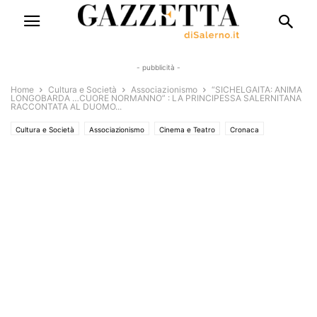
- pubblicità -
Home
Cultura e Società
Associazionismo
“SICHELGAITA: ANIMA
LONGOBARDA …CUORE NORMANNO” : LA PRINCIPESSA SALERNITANA
RACCONTATA AL DUOMO...
Cultura e Società
Associazionismo
Cinema e Teatro
Cronaca
Eventi e Manifestazioni
Uncategorized