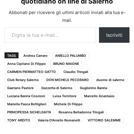
quotidiano on line di Salerno
Abbonati per ricevere gli ultimi articoli inviati alla tua e-
mail.
Digita la tua e-mail...
Iscriviti
TAGS
Andrea Carraro
ANIELLO PALUMBO
Anna Cipriano Di Filippo
BRUNO MAIONE
CARMEN PIERMATTEO GATTO
Claudio Tringali
Club Rotary Salerno
DON MICHELE PECORARO
duomo di salerno
Gaetano Pastore
Gazzetta di Salerno
Guglielmo Barela
Luciana Barela Coscioni
Luisa Tornitore
Marcello Anastasio
Mariella Pasca Bottiglieri
Michele Di Filippo
PRINCIPESSA SICHELGAITA
Rosanna Belladonna Tringali
TONY ARDITO
Valeria D’Aniello Romanelli
VITTORIO SALEMME