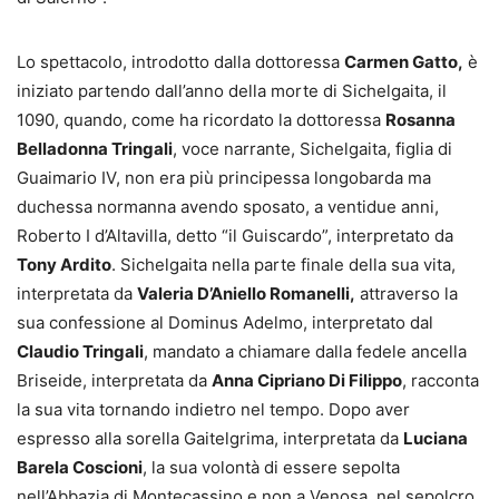
Lo spettacolo, introdotto dalla dottoressa
Carmen Gatto,
è
iniziato partendo dall’anno della morte di Sichelgaita, il
1090, quando, come ha ricordato la dottoressa
Rosanna
Belladonna Tringali
, voce narrante, Sichelgaita, figlia di
Guaimario IV, non era più principessa longobarda ma
duchessa normanna avendo sposato, a ventidue anni,
Roberto I d’Altavilla, detto “il Guiscardo”, interpretato da
Tony Ardito
. Sichelgaita nella parte finale della sua vita,
interpretata da
Valeria D’Aniello Romanelli,
attraverso la
sua confessione al Dominus Adelmo, interpretato dal
Claudio Tringali
, mandato a chiamare dalla fedele ancella
Briseide, interpretata da
Anna Cipriano Di Filippo
, racconta
la sua vita tornando indietro nel tempo. Dopo aver
espresso alla sorella Gaitelgrima, interpretata da
Luciana
Barela Coscioni
, la sua volontà di essere sepolta
nell’Abbazia di Montecassino e non a Venosa, nel sepolcro