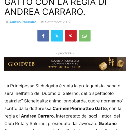
GATTO CON LA REGIA DI
ANDREA CARRARO.
Di
Aniello Palumbo
-
19 Settembre 2017
- pubblicità -
La Principessa Sichelgaita è stata la protagonista, sabato
sera, nell’atrio del Duomo di Salerno, dello spettacolo
teatrale:” Sichelgaita: anima longobarda, cuore normanno”
scritto dalla dottoressa
Carmen Piermatteo Gatto
, con la
regia di
Andrea Carraro
, interpretato dai soci – attori del
Club Rotary Salerno, presieduto dall’avvocato
Gaetano