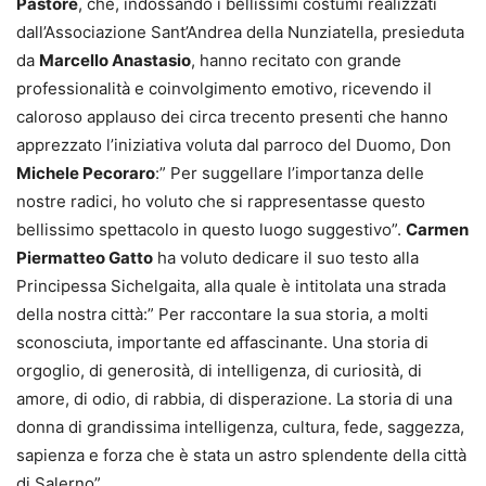
Pastore
, che, indossando i bellissimi costumi realizzati
dall’Associazione Sant’Andrea della Nunziatella, presieduta
da
Marcello Anastasio
, hanno recitato con grande
professionalità e coinvolgimento emotivo, ricevendo il
caloroso applauso dei circa trecento presenti che hanno
apprezzato l’iniziativa voluta dal parroco del Duomo, Don
Michele Pecoraro
:” Per suggellare l’importanza delle
nostre radici, ho voluto che si rappresentasse questo
bellissimo spettacolo in questo luogo suggestivo”.
Carmen
Piermatteo Gatto
ha voluto dedicare il suo testo alla
Principessa Sichelgaita, alla quale è intitolata una strada
della nostra città:” Per raccontare la sua storia, a molti
sconosciuta, importante ed affascinante. Una storia di
orgoglio, di generosità, di intelligenza, di curiosità, di
amore, di odio, di rabbia, di disperazione. La storia di una
donna di grandissima intelligenza, cultura, fede, saggezza,
sapienza e forza che è stata un astro splendente della città
di Salerno”.