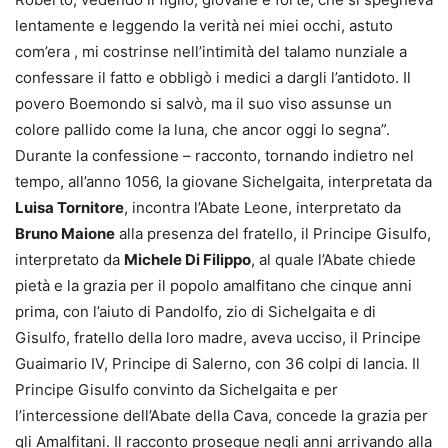
lentamente e leggendo la verità nei miei occhi, astuto
com’era , mi costrinse nell’intimità del talamo nunziale a
confessare il fatto e obbligò i medici a dargli l’antidoto. Il
povero Boemondo si salvò, ma il suo viso assunse un
colore pallido come la luna, che ancor oggi lo segna”.
Durante la confessione – racconto, tornando indietro nel
tempo, all’anno 1056, la giovane Sichelgaita, interpretata da
Luisa Tornitore
, incontra l’Abate Leone, interpretato da
Bruno Maione
alla presenza del fratello, il Principe Gisulfo,
interpretato da
Michele Di Filippo
, al quale l’Abate chiede
pietà e la grazia per il popolo amalfitano che cinque anni
prima, con l’aiuto di Pandolfo, zio di Sichelgaita e di
Gisulfo, fratello della loro madre, aveva ucciso, il Principe
Guaimario IV, Principe di Salerno, con 36 colpi di lancia. Il
Principe Gisulfo convinto da Sichelgaita e per
l’intercessione dell’Abate della Cava, concede la grazia per
gli Amalfitani. Il racconto prosegue negli anni arrivando alla