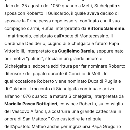
data del 25 agosto del 1059 quando a Melfi, Sichelgaita si
sposa con Roberto il Guiscardo, il quale aveva deciso di
sposare la Principessa dopo essersi confidato con il suo
compagno d’armi, Rufus, interpretato da
Vittorio Salemme
.
Il matrimonio, celebrato dall’Abate di Montecassino, il
Cardinale Desiderio, cugino di Sichelgaita e futuro Papa
Vittorio III, interpretato da
Guglielmo Barela
, seppure nato
per motivi “politici”, sfocia in un grande amore e
Sichelgaita si adopera addirittura per far nominare Roberto
difensore del papato durante il Concilio di Melfi. In
quell’occasione Roberto viene nominato Duca di Puglia e
di Calabria. Il racconto di Sichelgaita continua e arriva
all’anno 1076 quando la matura Sichelgaita, interpretata da
Mariella Pasca Bottiglieri
, convince Roberto, su consiglio
del Vescovo Alfano I, a costruire una grande cattedrale in
onore di San Matteo: ” Ove custodire le reliquie
dell’Apostolo Matteo anche per ingraziarsi Papa Gregorio