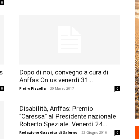
0
s
Dopo di noi, convegno a cura di
Anffas Onlus venerdì 31...
Pietro Pizzolla
-
30 Marzo 2017
0
0
Disabilità, Anffas: Premio
“Caressa” al Presidente nazionale
Roberto Speziale. Venerdì 24...
Redazione Gazzetta di Salerno
-
23 Giugno 2016
0