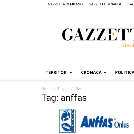
GAZZETTA DI MILANO
GAZZETTA DI NAPOLI
GAZ
Gazzetta
di
Salerno,
il
quotidiano
on
line
di
Salerno
TERRITORI
CRONACA
POLITIC
Home
Tags
Anffas
Tag: anffas