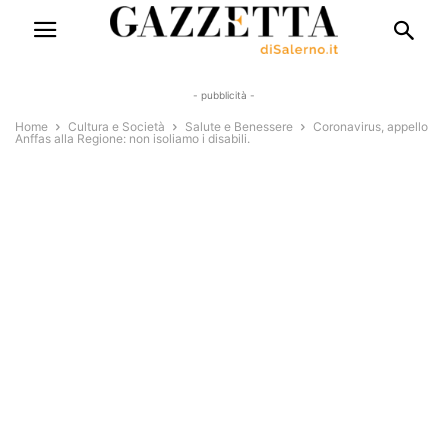
- pubblicità -
Home
Cultura e Società
Salute e Benessere
Coronavirus, appello
Anffas alla Regione: non isoliamo i disabili.