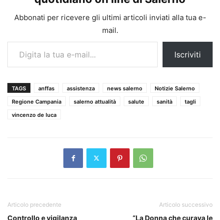
Abbonati per ricevere gli ultimi articoli inviati alla tua e-
mail.
Digita la tua e-mail...
Iscriviti
TAGS
anffas
assistenza
news salerno
Notizie Salerno
Regione Campania
salerno attualità
salute
sanità
tagli
vincenzo de luca
Articolo precedente
Articolo successivo
Controllo e vigilanza
“La Donna che curava le