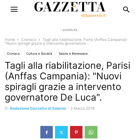
- pubblicità -
Home
Cronaca
Tagli alla riabilitazione, Parisi (Anffas Campania):
"Nuovi spiragli grazie a intervento governatore...
Cronaca
Cultura e Società
Salute e Benessere
Tagli alla riabilitazione, Parisi
(Anffas Campania): "Nuovi
spiragli grazie a intervento
governatore De Luca".
Di
Redazione Gazzetta di Salerno
-
3 Marzo 2016