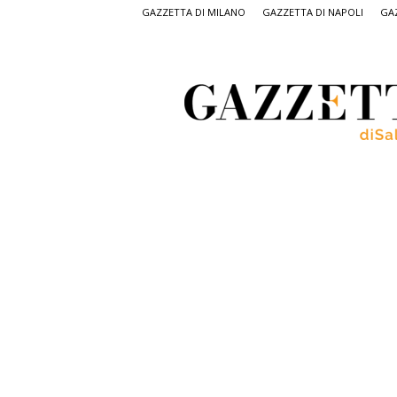
GAZZETTA DI MILANO
GAZZETTA DI NAPOLI
GAZ
Gazzetta
di
Salerno,
il
quotidiano
on
line
di
Salerno