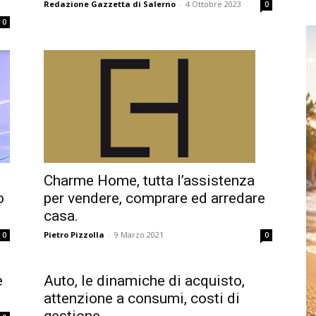
Redazione Gazzetta di Salerno
-
4 Ottobre 2023
0
0
Charme Home, tutta l’assistenza
o
per vendere, comprare ed arredare
casa.
Pietro Pizzolla
-
9 Marzo 2021
0
0
e
Auto, le dinamiche di acquisto,
attenzione a consumi, costi di