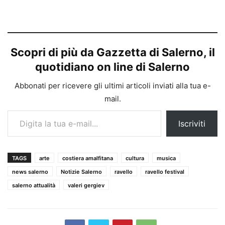
Scopri di più da Gazzetta di Salerno, il
quotidiano on line di Salerno
Abbonati per ricevere gli ultimi articoli inviati alla tua e-
mail.
Digita la tua e-mail...
Iscriviti
TAGS
arte
costiera amalfitana
cultura
musica
news salerno
Notizie Salerno
ravello
ravello festival
salerno attualità
valeri gergiev