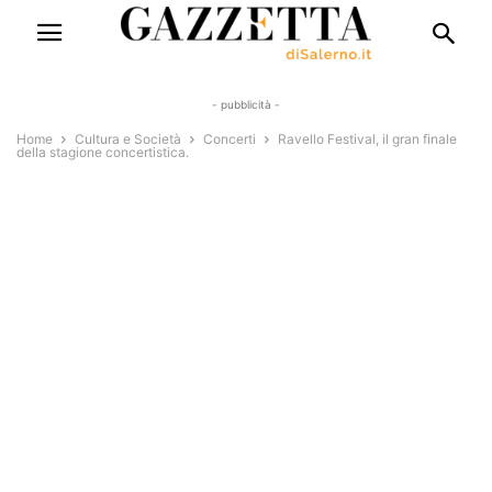
- pubblicità -
Home
Cultura e Società
Concerti
Ravello Festival, il gran finale
della stagione concertistica.