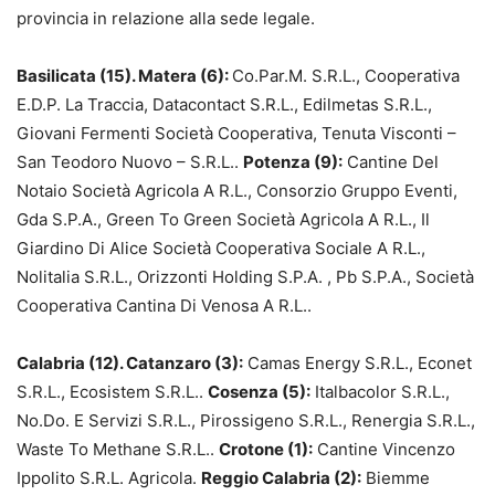
provincia in relazione alla sede legale.
Basilicata (15). Matera (6):
Co.Par.M. S.R.L., Cooperativa
E.D.P. La Traccia, Datacontact S.R.L., Edilmetas S.R.L.,
Giovani Fermenti Società Cooperativa, Tenuta Visconti –
San Teodoro Nuovo – S.R.L..
Potenza (9):
Cantine Del
Notaio Società Agricola A R.L., Consorzio Gruppo Eventi,
Gda S.P.A., Green To Green Società Agricola A R.L., Il
Giardino Di Alice Società Cooperativa Sociale A R.L.,
Nolitalia S.R.L., Orizzonti Holding S.P.A. , Pb S.P.A., Società
Cooperativa Cantina Di Venosa A R.L..
Calabria (12). Catanzaro (3):
Camas Energy S.R.L., Econet
S.R.L., Ecosistem S.R.L..
Cosenza (5):
Italbacolor S.R.L.,
No.Do. E Servizi S.R.L., Pirossigeno S.R.L., Renergia S.R.L.,
Waste To Methane S.R.L..
Crotone (1):
Cantine Vincenzo
Ippolito S.R.L. Agricola.
Reggio Calabria (2):
Biemme