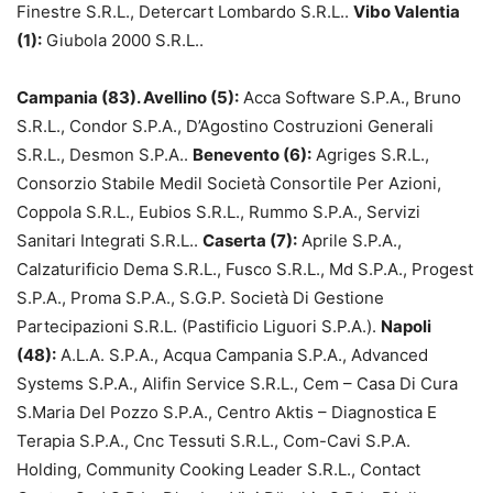
Finestre S.R.L., Detercart Lombardo S.R.L..
Vibo Valentia
(1):
Giubola 2000 S.R.L..
Campania (83). Avellino (5):
Acca Software S.P.A., Bruno
S.R.L., Condor S.P.A., D’Agostino Costruzioni Generali
S.R.L., Desmon S.P.A..
Benevento (6):
Agriges S.R.L.,
Consorzio Stabile Medil Società Consortile Per Azioni,
Coppola S.R.L., Eubios S.R.L., Rummo S.P.A., Servizi
Sanitari Integrati S.R.L..
Caserta (7):
Aprile S.P.A.,
Calzaturificio Dema S.R.L., Fusco S.R.L., Md S.P.A., Progest
S.P.A., Proma S.P.A., S.G.P. Società Di Gestione
Partecipazioni S.R.L. (Pastificio Liguori S.P.A.).
Napoli
(48):
A.L.A. S.P.A., Acqua Campania S.P.A., Advanced
Systems S.P.A., Alifin Service S.R.L., Cem – Casa Di Cura
S.Maria Del Pozzo S.P.A., Centro Aktis – Diagnostica E
Terapia S.P.A., Cnc Tessuti S.R.L., Com-Cavi S.P.A.
Holding, Community Cooking Leader S.R.L., Contact