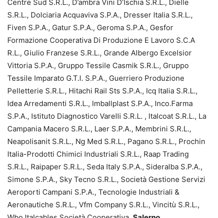
Centre Sud S.R.L., D’ambra Vini D’Ischia S.R.L., Dielle
S.R.L., Dolciaria Acquaviva S.P.A., Dresser Italia S.R.L.,
Fiven S.P.A., Gatur S.P.A., Geroma S.P.A., Gesfor
Formazione Cooperativa Di Produzione E Lavoro S.C.A
R.L., Giulio Franzese S.R.L., Grande Albergo Excelsior
Vittoria S.P.A., Gruppo Tessile Casmik S.R.L., Gruppo
Tessile Imparato G.T.I. S.P.A., Guerriero Produzione
Pelletterie S.R.L., Hitachi Rail Sts S.P.A., Icq Italia S.R.L.,
Idea Arredamenti S.R.L., Imballplast S.P.A., Inco.Farma
S.P.A., Istituto Diagnostico Varelli S.R.L. , Italcoat S.R.L., La
Campania Macero S.R.L., Laer S.P.A., Membrini S.R.L.,
Neapolisanit S.R.L., Ng Med S.R.L., Pagano S.R.L., Prochin
Italia-Prodotti Chimici Industriali S.R.L., Raap Trading
S.R.L., Raipaper S.R.L., Seda Italy S.P.A., Sideralba S.P.A.,
Simone S.P.A., Sky Tecno S.R.L., Società Gestione Servizi
Aeroporti Campani S.P.A., Tecnologie Industriali &
Aeronautiche S.R.L., Vfm Company S.R.L., Vincitù S.R.L.,
Wbo Italcables Società Cooperativa.
Salerno