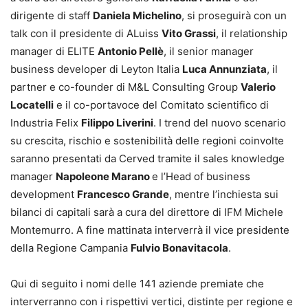
dirigente di staff
Daniela Michelino
, si proseguirà con un
talk con il presidente di ALuiss
Vito Grassi
, il relationship
manager di ELITE
Antonio Pellè
, il senior manager
business developer di Leyton Italia
Luca Annunziata
, il
partner e co-founder di M&L Consulting Group
Valerio
Locatelli
e il co-portavoce del Comitato scientifico di
Industria Felix
Filippo Liverini
. I trend del nuovo scenario
su crescita, rischio e sostenibilità delle regioni coinvolte
saranno presentati da Cerved tramite il sales knowledge
manager
Napoleone Marano
e l’Head of business
development
Francesco Grande
, mentre l’inchiesta sui
bilanci di capitali sarà a cura del direttore di IFM Michele
Montemurro. A fine mattinata interverrà il vice presidente
della Regione Campania
Fulvio Bonavitacola
.
Qui di seguito i nomi delle 141 aziende premiate che
interverranno con i rispettivi vertici, distinte per regione e