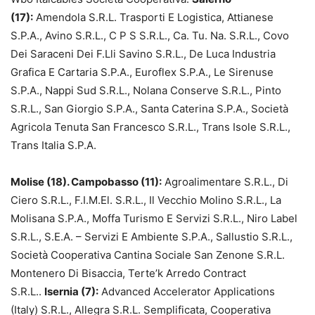
(17):
Amendola S.R.L. Trasporti E Logistica, Attianese
S.P.A., Avino S.R.L., C P S S.R.L., Ca. Tu. Na. S.R.L., Covo
Dei Saraceni Dei F.Lli Savino S.R.L., De Luca Industria
Grafica E Cartaria S.P.A., Euroflex S.P.A., Le Sirenuse
S.P.A., Nappi Sud S.R.L., Nolana Conserve S.R.L., Pinto
S.R.L., San Giorgio S.P.A., Santa Caterina S.P.A., Società
Agricola Tenuta San Francesco S.R.L., Trans Isole S.R.L.,
Trans Italia S.P.A.
Molise (18). Campobasso (11):
Agroalimentare S.R.L., Di
Ciero S.R.L., F.I.M.El. S.R.L., Il Vecchio Molino S.R.L., La
Molisana S.P.A., Moffa Turismo E Servizi S.R.L., Niro Label
S.R.L., S.E.A. – Servizi E Ambiente S.P.A., Sallustio S.R.L.,
Società Cooperativa Cantina Sociale San Zenone S.R.L.
Montenero Di Bisaccia, Terte’k Arredo Contract
S.R.L..
Isernia (7):
Advanced Accelerator Applications
(Italy) S.R.L., Allegra S.R.L. Semplificata, Cooperativa