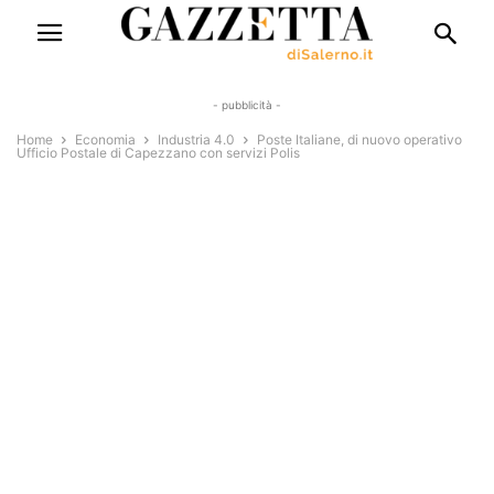
- pubblicità -
Home
Economia
Industria 4.0
Poste Italiane, di nuovo operativo
Ufficio Postale di Capezzano con servizi Polis