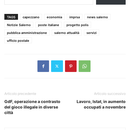
TAGS
capezzano
economia
imprsa
news salerno
Notizie Salerno
poste italiane
progetto polis
pubblica amministrazione
salerno attualità
servizi
ufficio postale
Articolo precedente
Articolo successivo
GdF, operazione a contrasto
Lavoro, Istat, in aumento
del gioco illegale in diverse
occupati a novembre
città