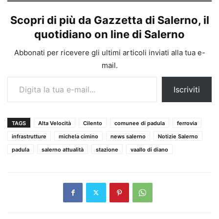
Scopri di più da Gazzetta di Salerno, il
quotidiano on line di Salerno
Abbonati per ricevere gli ultimi articoli inviati alla tua e-
mail.
Digita la tua e-mail...
Iscriviti
TAGS
Alta Velocità
Cilento
comunee di padula
ferrovia
infrastrutture
michela cimino
news salerno
Notizie Salerno
padula
salerno attualità
stazione
vaallo di diano