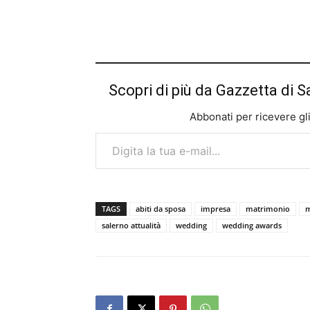
Scopri di più da Gazzetta di S
Abbonati per ricevere gli u
Digita la tua e-mail...
TAGS
abiti da sposa
impresa
matrimonio
m
salerno attualità
wedding
wedding awards