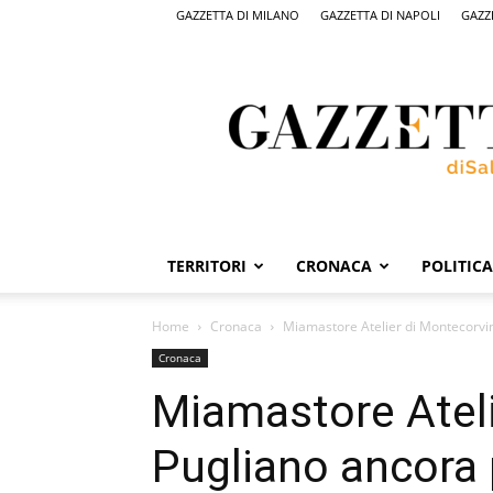
GAZZETTA DI MILANO
GAZZETTA DI NAPOLI
GAZZ
Gazzetta
di
Salerno,
il
quotidiano
on
line
di
Salerno
TERRITORI
CRONACA
POLITICA
Home
Cronaca
Miamastore Atelier di Montecorvi
Cronaca
Miamastore Atel
Pugliano ancora